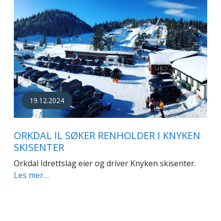
19.12.2024
ORKDAL IL SØKER RENHOLDER I KNYKEN
SKISENTER
Orkdal Idrettslag eier og driver Knyken skisenter.
Les mer…