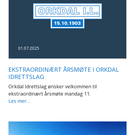
01.07.2025
EKSTRAORDINÆRT ÅRSMØTE I ORKDAL
IDRETTSLAG
Orkdal Idrettslag ønsker velkommen til
ekstraordinært årsmøte mandag 11.
Les mer…