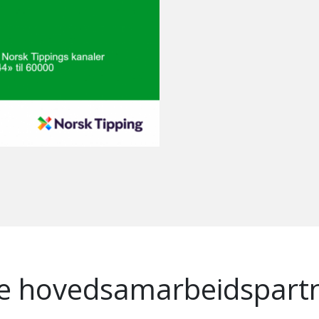
e hovedsamarbeidspart