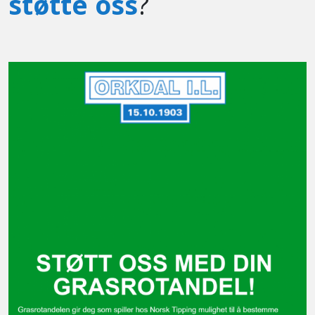
støtte oss
?