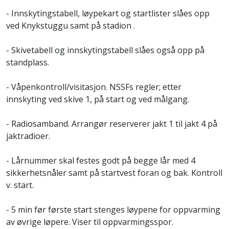
- Innskytingstabell, løypekart og startlister
slåes opp
ved Knykstuggu samt på stadion .
-
Skivetabell og innskytingstabell slåes også opp på
standplass.
-
Våpenkontroll/visitasjon. NSSFs regler; etter
innskyting ved skive 1, på start og ved målgang.
-
Radiosamband. Arrangør reserverer jakt 1 til jakt 4 på
jaktradioer.
-
Lårnummer skal festes godt på begge lår med 4
sikkerhetsnåler samt på startvest foran og bak. Kontroll
v. start.
-
5 min før første start stenges løypene for oppvarming
av øvrige løpere. Viser til oppvarmingsspor.