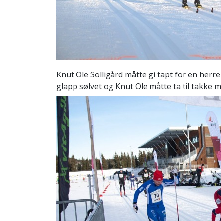
Knut Ole Solligård måtte gi tapt for en her
glapp sølvet og Knut Ole måtte ta til takke m