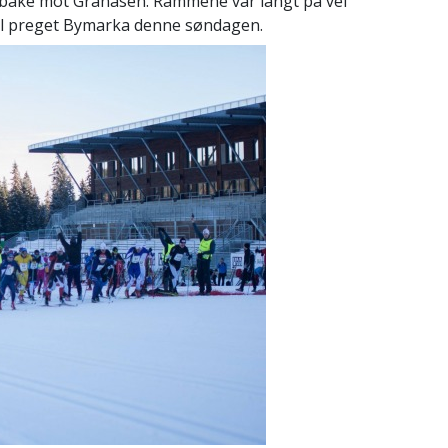
ilbake mot Granåsen. Rammene var langt på vei
sol preget Bymarka denne søndagen.