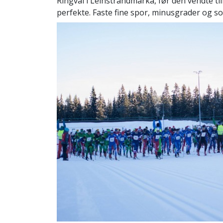
Ringvål i Leinstrandmarka, før den vendte t
perfekte. Faste fine spor, minusgrader og 