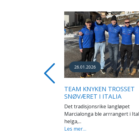
03.12.2015
TEAM KNYKEN OVER
Previous
SVENSKEGRENSA PÅ SAM
Team Knyken dro onsdag til Sve
og Bruksvallarna på samling.
Les mer…