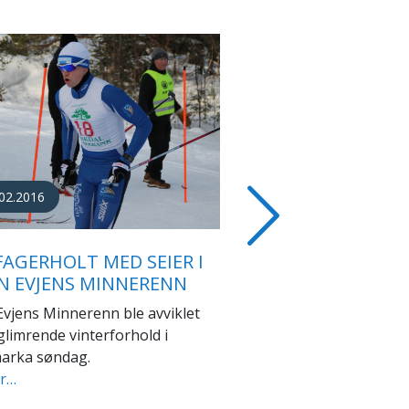
08.2015
 KNYKEN PRØVDE SEG
Next
TSJERNOUSOV
gikk det tredje rennet i årets
ske rulleskicup fra...
er…