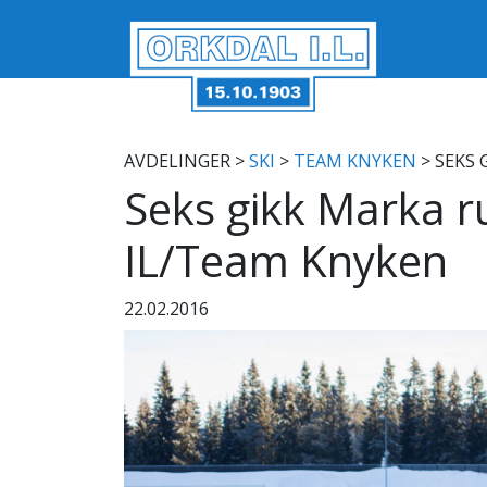
AVDELINGER
>
SKI
>
TEAM KNYKEN
> SEKS 
Seks gikk Marka r
IL/Team Knyken
22.02.2016