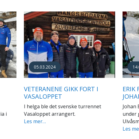
15.
19.09.2015
TEAM
RUN 4 IT
LING
MOT 
Nidarosstafetten avvikles i forbindelse
rige
Lørdag 
med lanseringen av nettsida run4it.no.
Midtnor
Maratonstafetten...
Les m
Les mer…