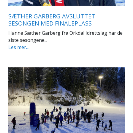
SÆTHER GARBERG AVSLUTTET
SESONGEN MED FINALEPLASS
Hanne Sæther Garberg fra Orkdal Idrettslag har de
siste sesongene...
Les mer…