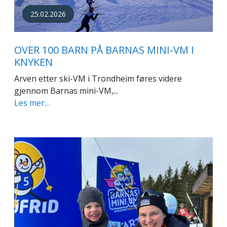
25.02.2026
OVER 100 BARN PÅ BARNAS MINI-VM I
KNYKEN
Arven etter ski-VM i Trondheim føres videre
gjennom Barnas mini-VM,...
Les mer…