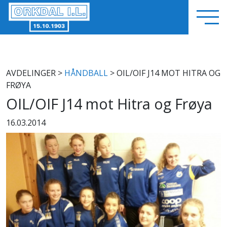
AVDELINGER
>
HÅNDBALL
> OIL/OIF J14 MOT HITRA OG
FRØYA
OIL/OIF J14 mot Hitra og Frøya
16.03.2014