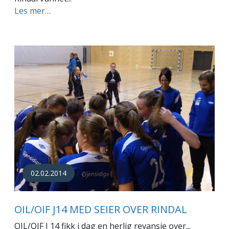
Les mer…
02.02.2014
OIL/OIF J14 MED SEIER OVER RINDAL
OIL/OIF J 14 fikk i dag en herlig revansje over...