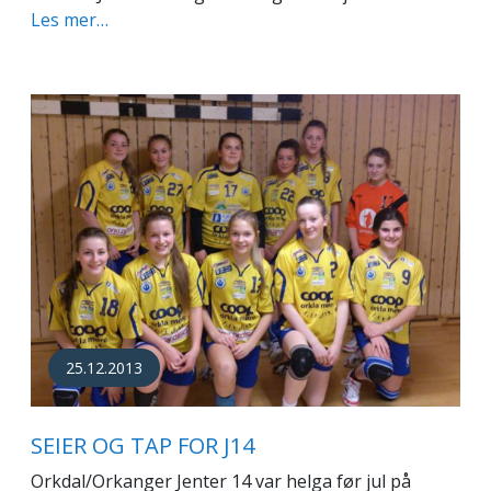
Les mer…
25.12.2013
SEIER OG TAP FOR J14
Orkdal/Orkanger Jenter 14 var helga før jul på