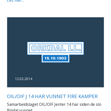
Les mer…
12.02.2014
OIL/OIF J 14 HAR VUNNET FIRE KAMPER
Samarbeidslaget OIL/OIF Jenter 14 har siden de slo
Rindal vunnet...